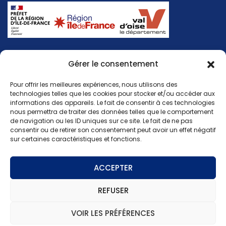
Gérer le consentement
INFOS LÉGALES
Mentions légales
Pour offrir les meilleures expériences, nous utilisons des
technologies telles que les cookies pour stocker et/ou accéder aux
Politique de cookies
informations des appareils. Le fait de consentir à ces technologies
Politique de confidentialité
nous permettra de traiter des données telles que le comportement
de navigation ou les ID uniques sur ce site. Le fait de ne pas
consentir ou de retirer son consentement peut avoir un effet négatif
sur certaines caractéristiques et fonctions.
ACCEPTER
REFUSER
VOIR LES PRÉFÉRENCES
Copyright 2025 - Réalisation jaoweb.fr